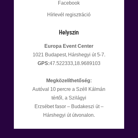
Facebook
Hírlevél regisztráció
Helyszín
Europa Event Center
1021 Budapest, Hárshegyi út 5-7.
GPS:
47.522333,18.9689103
Megközelíthetőség:
Autóval 10 percre a Széll Kálmán
tértől, a Szilágyi
Erzsébet fasor – Budakeszi út –
Hárshegyi út útvonalon.